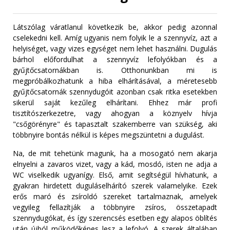
Látszólag váratlanul következik be, akkor pedig azonnal
cselekedni kell. Amíg ugyanis nem folyik le a szennyvíz, azt a
helyiséget, vagy vizes egységet nem lehet használni. Dugulás
bárhol előfordulhat a szennyvíz lefolyókban és a
gyűjtőcsatornákban is. Otthonunkban mi is
megpróbálkozhatunk a hiba elhárításával, a méretesebb
gyűjtőcsatornák szennydugóit azonban csak ritka esetekben
sikerül saját kezűleg elhárítani. Ehhez már profi
tisztítószerkezetre, vagy ahogyan a köznyelv hívja
"csőgörényre" és tapasztalt szakemberre van szükség, aki
többnyire bontás nélkül is képes megszüntetni a dugulást.
Na, de mit tehetünk magunk, ha a mosogató nem akarja
elnyelni a zavaros vizet, vagy a kád, mosdó, isten ne adja a
WC viselkedik ugyanígy. Első, amit segítségül hívhatunk, a
gyakran hirdetett duguláselhárító szerek valamelyike. Ezek
erős maró és zsíroldó szereket tartalmaznak, amelyek
vegyileg fellazítják a többnyire zsíros, összetapadt
szennydugókat, és így szerencsés esetben egy alapos öblítés
után újból működőképes lesz a lefolyó. A szerek általában