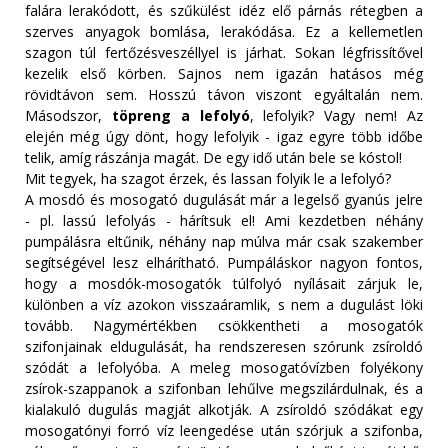
falára lerakódott, és szűkülést idéz elő párnás rétegben a
szerves anyagok bomlása, lerakódása. Ez a kellemetlen
szagon túl fertőzésveszéllyel is járhat. Sokan légfrissítővel
kezelik első körben. Sajnos nem igazán hatásos még
rövidtávon sem. Hosszú távon viszont egyáltalán nem.
Másodszor,
töpreng a lefolyó
, lefolyik? Vagy nem! Az
elején még úgy dönt, hogy lefolyik - igaz egyre több időbe
telik, amíg rászánja magát. De egy idő után bele se kóstol!
Mit tegyek, ha szagot érzek, és lassan folyik le a lefolyó?
A mosdó és mosogató dugulását már a legelső gyanús jelre
- pl. lassú lefolyás - hárítsuk el! Ami kezdetben néhány
pumpálásra eltűnik, néhány nap múlva már csak szakember
segítségével lesz elhárítható. Pumpáláskor nagyon fontos,
hogy a mosdók-mosogatók túlfolyó nyílásait zárjuk le,
különben a víz azokon visszaáramlik, s nem a dugulást löki
tovább. Nagymértékben csökkentheti a mosogatók
szifonjainak eldugulását, ha rendszeresen szórunk zsíroldó
szódát a lefolyóba. A meleg mosogatóvízben folyékony
zsírok-szappanok a szifonban lehűlve megszilárdulnak, és a
kialakuló dugulás magját alkotják. A zsíroldó szódákat egy
mosogatónyi forró víz leengedése után szórjuk a szifonba,