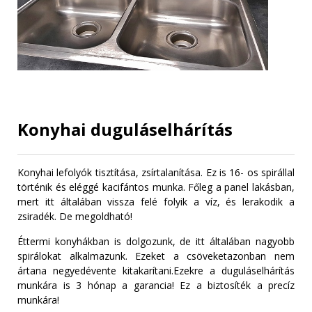
Konyhai duguláselhárítás
Konyhai lefolyók tisztítása, zsírtalanítása. Ez is 16- os spirállal
történik és eléggé kacifántos munka. Főleg a panel lakásban,
mert itt általában vissza felé folyik a víz, és lerakodik a
zsiradék. De megoldható!
Éttermi konyhákban is dolgozunk, de itt általában nagyobb
spirálokat alkalmazunk. Ezeket a csöveketazonban nem
ártana negyedévente kitakarítani.Ezekre a duguláselhárítás
munkára is 3 hónap a garancia! Ez a biztosíték a precíz
munkára!