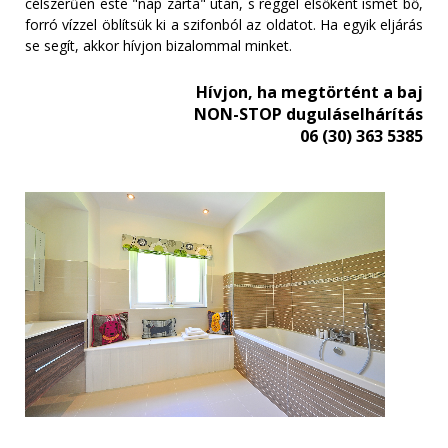
célszerűen este "nap zárta" után, s reggel elsőként ismét bő,
forró vízzel öblítsük ki a szifonból az oldatot. Ha egyik eljárás
se segít, akkor hívjon bizalommal minket.
Hívjon, ha megtörtént a baj
NON-STOP duguláselhárítás
06 (30) 363 5385