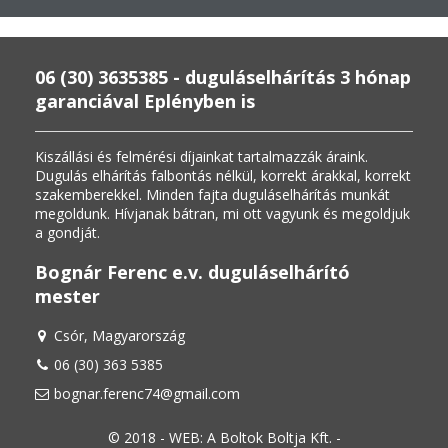
06 (30) 3635385 - duguláselhárítás 3 hónap
garanciával Eplényben is
Kiszállási és felmérési díjainkat tartalmazzák áraink.

Dugulás elhárítás falbontás nélkül, korrekt árakkal, korrekt 
szakemberekkel. Minden fajta duguláselhárítás munkát 
megoldunk. Hívjanak bátran, mi ott vagyunk és megoldjuk 
a gondját.
Bognár Ferenc e.v. duguláselhárító
mester
Csór, Magyarország
06 (30) 363 5385
bognar.ferenc74@gmail.com
© 2018 - WEB: A Boltok Boltja Kft. -