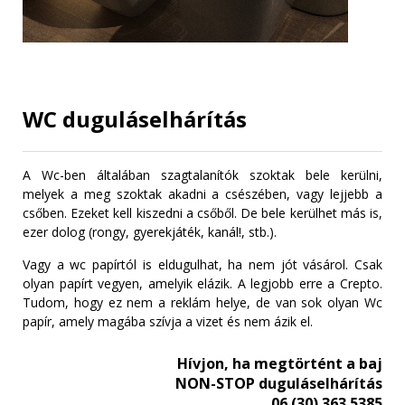
WC duguláselhárítás
A Wc-ben általában szagtalanítók szoktak bele kerülni,
melyek a meg szoktak akadni a csészében, vagy lejjebb a
csőben. Ezeket kell kiszedni a csőből. De bele kerülhet más is,
ezer dolog (rongy, gyerekjáték, kanál!, stb.).
Vagy a wc papírtól is eldugulhat, ha nem jót vásárol. Csak
olyan papírt vegyen, amelyik elázik. A legjobb erre a Crepto.
Tudom, hogy ez nem a reklám helye, de van sok olyan Wc
papír, amely magába szívja a vizet és nem ázik el.
Hívjon, ha megtörtént a baj
NON-STOP duguláselhárítás
06 (30) 363 5385