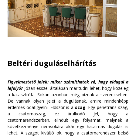
Beltéri duguláselhárítás
Figyelmeztető jelek: mikor számíthatok rá, hogy eldugul a
lefolyó?
Józan ésszel általában már tudni lehet, hogy közeleg
a katasztrófa. Sokan azonban még bíznak a szerencsében.
De vannak olyan jelei a dugulásnak, amire mindenképp
érdemes odafigyelni! Először is a
szag
. Egy penetráns szag,
a csatornaszag, ez árulkodó jel, hogy a
csatornarendszerben, elindult egy folyamat, melynek a
következménye nemsokára akár egy hatalmas dugulás is
lehet. A szagot kiváltó ok, hogy a csatornarendszer belső