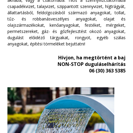
aknába, vagy a csatornába. Tilos a szennyvízcsatornába
csapadékvizet, talajvizet, szippantott szennyvizet, hígtrágyát,
állattartásból, feldolgozásból származó anyagokat, tollat,
tűz- és robbanásveszélyes anyagokat, olajat és
olajszármazékokat, kenőanyagokat, festéket, mérgeket,
permetszereket, gáz- és gőzfejlesztést okozó anyagokat,
dugulást előidéző tárgyakat, rongyot, egyéb szálas
anyagokat, építési törmeléket bejuttatni!
Hívjon, ha megtörtént a baj
NON-STOP duguláselhárítás
06 (30) 363 5385