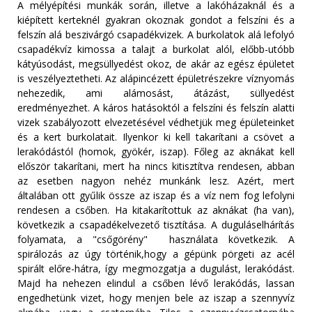
A mélyépítési munkák során, illetve a lakóházaknál és a
kiépített kerteknél gyakran okoznak gondot a felszíni és a
felszín alá beszivárgó csapadékvizek. A burkolatok alá lefolyó
csapadékvíz kimossa a talajt a burkolat alól, előbb-utóbb
kátyúsodást, megsüllyedést okoz, de akár az egész épületet
is veszélyeztetheti. Az alápincézett épületrészekre víznyomás
nehezedik, ami alámosást, átázást, süllyedést
eredményezhet. A káros hatásoktól a felszíni és felszín alatti
vizek szabályozott elvezetésével védhetjük meg épületeinket
és a kert burkolatait. Ilyenkor ki kell takarítani a csövet a
lerakódástól (homok, gyökér, iszap). Főleg az aknákat kell
először takarítani, mert ha nincs kitisztítva rendesen, abban
az esetben nagyon nehéz munkánk lesz. Azért, mert
általában ott gyűlik össze az iszap és a víz nem fog lefolyni
rendesen a csőben. Ha kitakarítottuk az aknákat (ha van),
következik a csapadékelvezető tisztítása. A duguláselhárítás
folyamata, a "csőgörény" használata következik. A
spirálozás az úgy történik,hogy a gépünk pörgeti az acél
spirált előre-hátra, így megmozgatja a dugulást, lerakódást.
Majd ha nehezen elindul a csőben lévő lerakódás, lassan
engedhetünk vizet, hogy menjen bele az iszap a szennyvíz