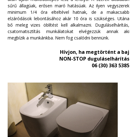
sűrű állagúak, erősen maró hatásúak. Az ilyen vegyszerek
minimum 1/4 óra elteltével hatnak, de a makacsabb
elzáródások lebontásához akár 10 óra is szükséges. Utána
bő meleg vizes öblítést kell alkalmazni. Duguláselhárítás,
csatornatisztítás munkálatokat elvégezzük annak aki
megbízik a munkánkba. Nem fog csalódni bennünk.
Hívjon, ha megtörtént a baj
NON-STOP duguláselhárítás
06 (30) 363 5385