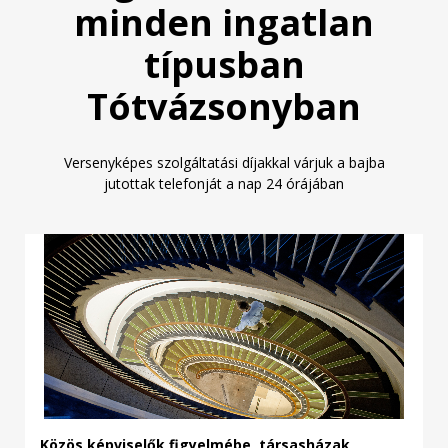
minden ingatlan
típusban
Tótvázsonyban
Versenyképes szolgáltatási díjakkal várjuk a bajba
jutottak telefonját
a nap 24 órájában
Közös képviselők figyelmébe, társasházak