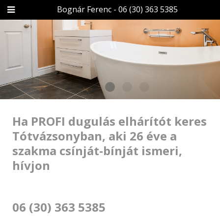
Bognár Ferenc - 06 (30) 363 5385
Ha PROFI dugulás elhárítót keres
Tótvázsonyban, aki 26 éve a
szakma csínját-bínját ismeri,
hívjon
06 (30) 363 5385