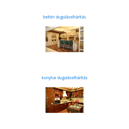
beltéri duguláselhárítás
konyhai duguláselhárítás