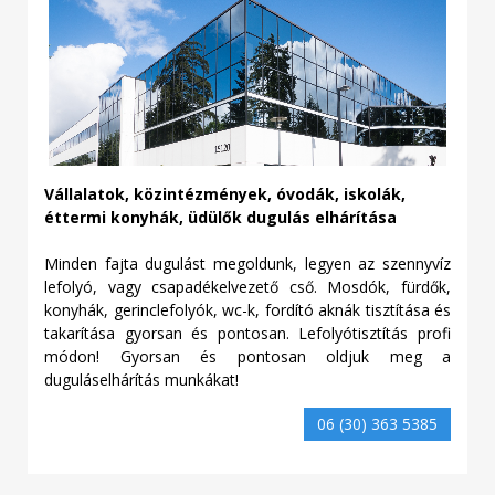
Vállalatok, közintézmények, óvodák, iskolák,
éttermi konyhák, üdülők
dugulás elhárítása
Minden fajta dugulást megoldunk, legyen az szennyvíz
lefolyó, vagy csapadékelvezető cső. Mosdók, fürdők,
konyhák, gerinclefolyók, wc-k, fordító aknák tisztítása és
takarítása gyorsan és pontosan. Lefolyótisztítás profi
módon! Gyorsan és pontosan oldjuk meg a
duguláselhárítás munkákat!
06 (30) 363 5385