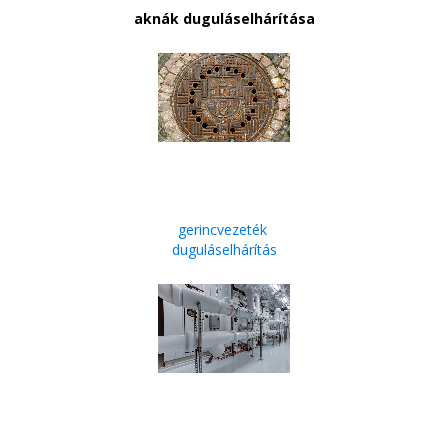
aknák duguláselhárítása
gerincvezeték
duguláselhárítás