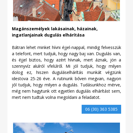
Magánszemélyek lakásainak, házainak,
ingatlanjainak dugulás elhárítása
Bátran lehet minket hívni éjjel-nappal, mindig felvesszük
a telefont, mert tudjuk, hogy nagy baj van. Dugulás van,
és éjjel biztos, hogy azért hívnak, mert áznak, jön a
szennyvíz alulról vfelülről. Mi jól tudjuk, hogy milyen
dolog ez, hiszen duguláselhárítás munkát végzünk
idestova 25-26 éve. A rutinunk bőven megvan, nagyon
jól tudjuk, hogy milyen a dugulás. Tudásunkhoz mérve,
még nem hagytunk ott egyetlen dugulás elhárítást sem,
mert nem tudtuk volna megoldani a feladatot.
06 (30) 363 5385