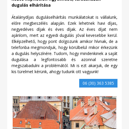
dugulás elhárítása
Átalánydíjas duguláselhárítás munkálatokat is vállalunk,
előre megbeszélés alapján. Ezek lehetnek havi díjas,
negyedéves díjak és éves díjak. Az éves díjat nem
ajánlom, mert az egyedi dugulás jóval kevesebbe kerül.
Elképzelhető, hogy pont dolgozunk amikor hívnak, de a
telefonba megmondjuk, hogy körülbelül mikor érkezünk
a dugulás helyszínére. Tudom, hogy mindenkinek a saját
dugulása a legfontosabb és azonnal szeretne
megszabadulni a problémától. Mi is ezt akarjuk, de egy
kis türelmet kérünk, ahogy tudunk ott vagyunk!
06 (30) 363 5385