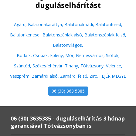
duguláselhárítást
Agárd,
Balatonakarattya,
Balatonalmádi,
Balatonfüred,
Balatonkenese,
Balatonszéplak alsó,
Balatonszéplak felső,
Balatonvilágos,
Bodajk,
Csopak,
Eplény,
Mór,
Nemesvámos,
Siófok,
Szántód,
Székesfehérvár,
Tihany,
Tótvázsony,
Velence,
Veszprém,
Zamárdi alsó,
Zamárdi felső,
Zirc,
FEJÉR MEGYE
06 (30) 363 5385
06 (30) 3635385 - duguláselhárítás 3 hónap
garanciával Tótvázsonyban is