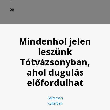
06
Mindenhol jelen
leszünk
Tótvázsonyban
,
ahol dugulás
előfordulhat
Beltérben
Kültérben