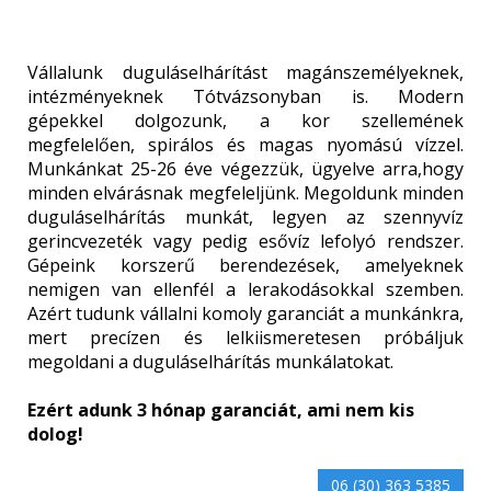
Vállalunk duguláselhárítást magánszemélyeknek,
intézményeknek Tótvázsonyban is. Modern
gépekkel dolgozunk, a kor szellemének
megfelelően, spirálos és magas nyomású vízzel.
Munkánkat 25-26 éve végezzük, ügyelve arra,hogy
minden elvárásnak megfeleljünk. Megoldunk minden
duguláselhárítás munkát, legyen az szennyvíz
gerincvezeték vagy pedig esővíz lefolyó rendszer.
Gépeink korszerű berendezések, amelyeknek
nemigen van ellenfél a lerakodásokkal szemben.
Azért tudunk vállalni komoly garanciát a munkánkra,
mert precízen és lelkiismeretesen próbáljuk
megoldani a duguláselhárítás munkálatokat.
Ezért adunk 3 hónap garanciát, ami nem kis
dolog!
06 (30) 363 5385